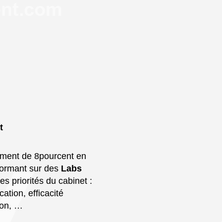
t
ement de 8pourcent en
 formant sur des
Labs
es priorités du cabinet :
tion, efficacité
ion, …