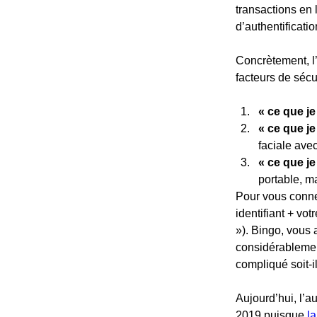
transactions en 
d’authentificati
Concrètement, l’
facteurs de sécu
« ce que je
« ce que je
faciale ave
« ce que j
portable, ma
Pour vous connec
identifiant + vot
»). Bingo, vous a
considérablemen
compliqué soit-il
Aujourd’hui, l’a
2019 puisque 
l