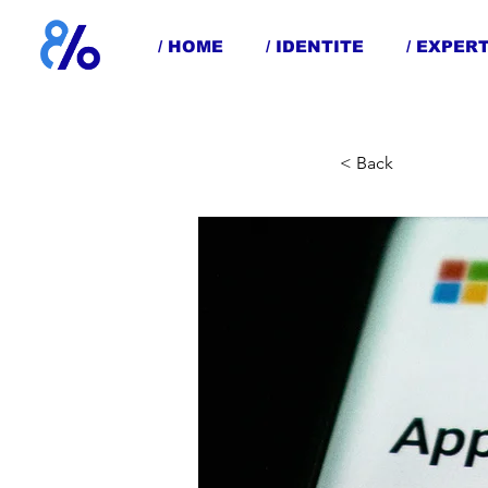
/ HOME
/ IDENTITE
/ EXPER
< Back