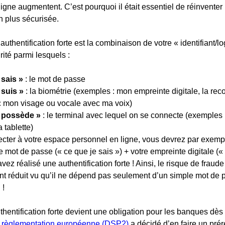
ligne augmentent. C’est pourquoi il était essentiel de réinvente
on plus sécurisée.
authentification forte est la combinaison de votre « identifiant/l
rité parmi lesquels :
 sais »
 : le mot de passe
 suis »
 : la biométrie (exemples : mon empreinte digitale, la re
c mon visage ou vocale avec ma voix)
e possède »
 : le terminal avec lequel on se connecte (exemples
 tablette)
ter à votre espace personnel en ligne, vous devrez par exemple 
re mot de passe (« ce que je sais ») + votre empreinte digitale («
vez réalisé une authentification forte ! Ainsi, le risque de fraude
t réduit vu qu’il ne dépend pas seulement d’un simple mot de p
 !
uthentification forte devient une obligation pour les banques dè
a règlementation européenne (DSP2)
 a décidé d’en faire un prér