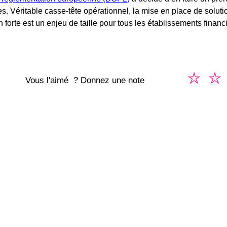
 Véritable casse-tête opérationnel, la mise en place de soluti
n forte est un enjeu de taille pour tous les établissements financ
Vous l'aimé ? Donnez une note
8pourcent
/
159 rue Montmartre 75002 Paris
contact@8pourcent.com
© 2018 - 2025 8pourcent