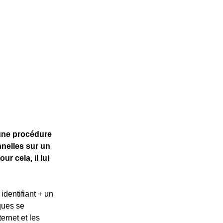
 une procédure 
nelles sur un 
 cela, il lui 
dentifiant + un 
ques se 
ernet et les 