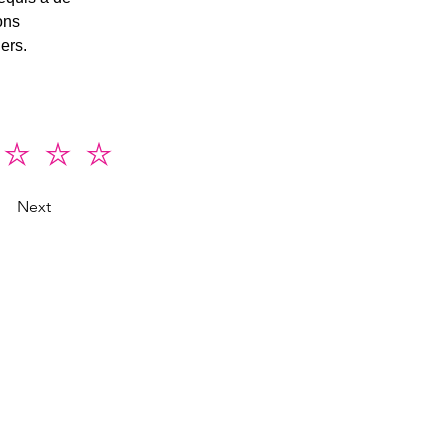
ons 
iers.
Next