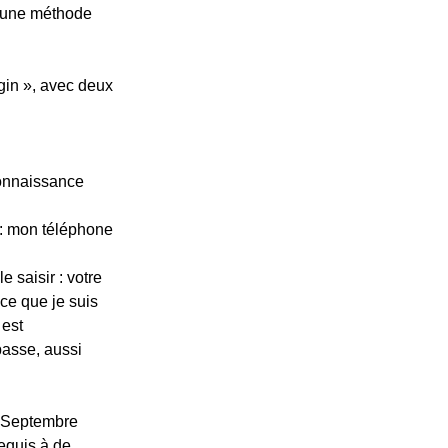
r une méthode 
ogin », avec deux 
connaissance 
 : mon téléphone 
saisir : votre 
 ce que je suis 
 est 
asse, aussi 
s Septembre 
equis à de 