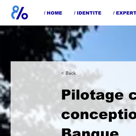
/ HOME
/ IDENTITE
/ EXPER
< Back
Pilotage 
conceptio
Banque