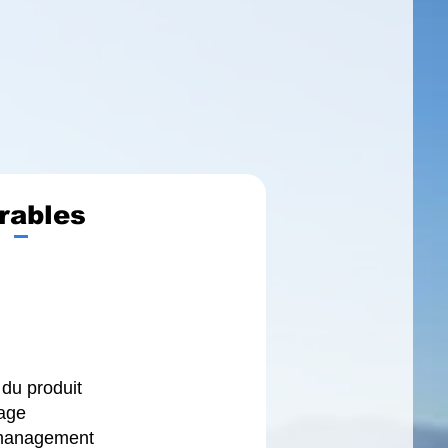
rables
 du produit
tage
 management