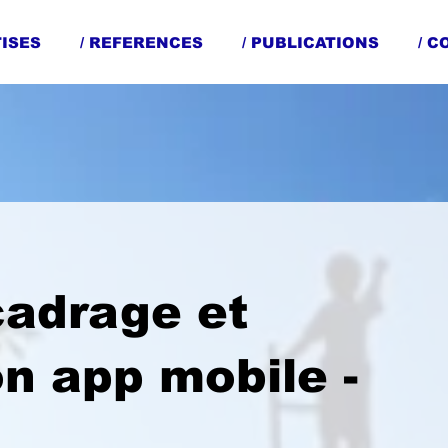
TISES
/ REFERENCES
/ PUBLICATIONS
/ 
cadrage et
n app mobile -